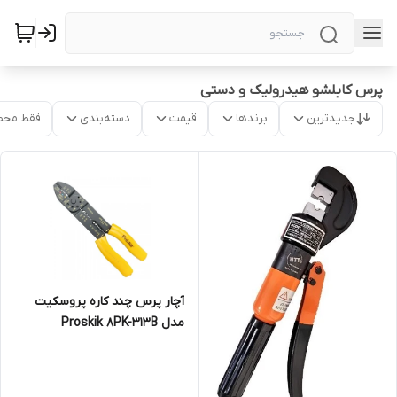
پرس کابلشو هیدرولیک و دستی
جدیدترین
برندها
قیمت
دسته‌بندی
فقط محص
آچار پرس چند کاره پروسکیت
مدل Proskik 8PK-313B