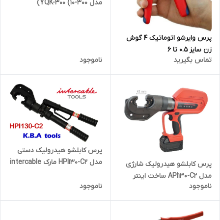
مدل YQK-300 (10-300)
پرس وایرشو اتوماتیک 4 گوش
زن سایز 0.5 تا 6
تماس بگیرید
ناموجود
پرس کابلشو هیدرولیک دستی
مدل HPI130-C2 مارک intercable
پرس کابلشو هیدرولیک شارژی
مدل API130-C2 ساخت اینتر
ناموجود
ناموجود
کیبل