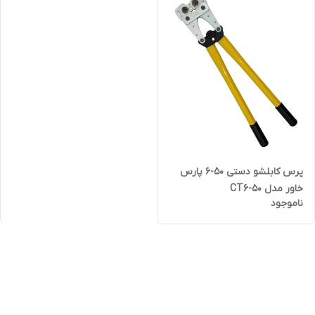
پرس کابلشو دستی 50-6 پارس
خاور مدل CT6-50
ناموجود