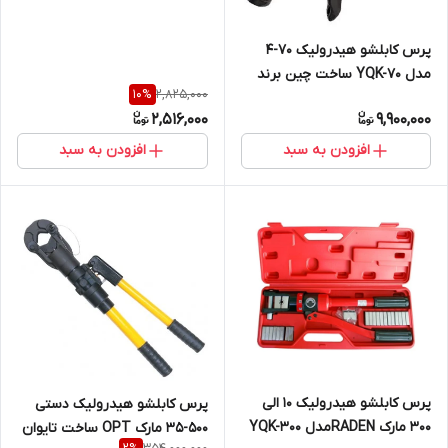
پرس کابلشو هیدرولیک ۷۰-۴
مدل YQK-70 ساخت چین برند
2,825,000
10
%
HTT
2,516,000
9,900,000
افزودن به سبد
افزودن به سبد
پرس کابلشو هیدرولیک 10 الی
پرس کابلشو هیدرولیک دستی
300 مارک RADENمدل YQK-300
500-35 مارک OPT ساخت تایوان