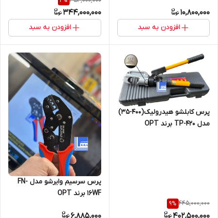
354,000,000
2
%
ساخت چین
مدل HDL-500
344,000,000
10,800,000
افزودن به سبد
افزودن به سبد
پرس کابلشو هیدرولیک(400-35)
مدل TP-420 برند OPT
پرس سرسیم وایرشو مدل FN-
16WF برند OPT
445,000,000
9
%
6,885,000
402,500,000