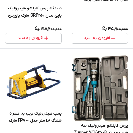
KLAUKE
دستگاه پرس کابلشو هیدرولیک
پایی مدل CRP250 مارک پاورمن
ساخت ایران به همراه پمپ پدالی
158,600,000
45,900,000
پایی
افزودن به سبد
افزودن به سبد
پمپ هیدرولیک پایی به همراه
شلنگ 1.8 متر مدل FP700 مارک
پرس کابلشو هیدرولیک سه
پاورمن ساخت ایران
ضرب - برند Zupper YQK-300B