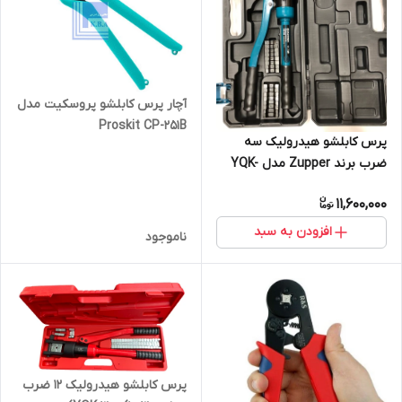
آچار پرس کابلشو پروسکیت مدل
Proskit CP-251B
پرس کابلشو هیدرولیک سه
ضرب برند Zupper مدل YQK-
300B
11,600,000
افزودن به سبد
ناموجود
پرس کابلشو هیدرولیک 12 ضرب