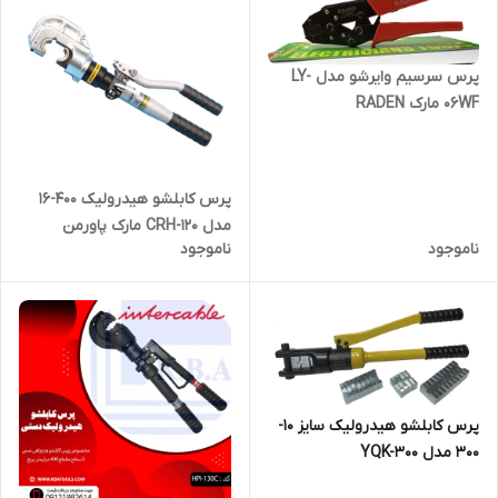
پرس سرسیم وایرشو مدل LY-
06WF مارک RADEN
پرس کابلشو هیدرولیک 400-16
مدل CRH-120 مارک پاورمن
ناموجود
ناموجود
پرس کابلشو هیدرولیک سایز 10-
300 مدل YQK-300