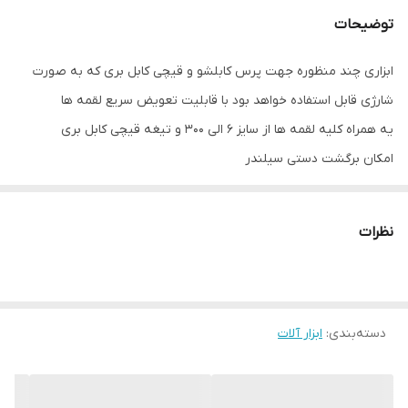
توضیحات
ابزاری چند منظوره جهت پرس کابلشو و قیچی کابل بری که به صورت
شارژی قابل استفاده خواهد بود با قابلیت تعویض سریع لقمه ها
یه همراه کلیه لقمه ها از سایز 6 الی 300 و تیغه قیچی کابل بری
امکان برگشت دستی سیلندر
پمپ دو سرعته
برگشت اتوماتیک پس تکمیل پرس
نظرات
دارای نشانگر شارژ باطری و میزان کار اپراتور با دستگاه
دسته‌بندی
:
ابزار آلات