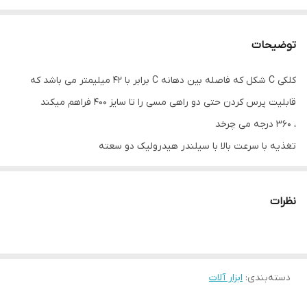
توضیحات
کلکی C شکل که فاصله بین دهانه C برابر با 42 میلیمتر می باشد که
قابلیت پرس کردن حتی دو راهی مسی را تا سایز 400 فراهم میکند
، 360 درجه می چرخد
تغذیه با سرعت بالا با سیلندر هیدرولیک دو سعته
دکمه تخلیه فشار با عملکرد یک دست (در هر دو طرف، برای اپراتورهای
چپ و راست)
نظرات
حلقه بستن برای بند شانه
دستگیره ارگونومیک برای تعادل وزن برای اطمینان از عملکرد آسان و
ایمن
دسته‌بندی
:
ابزار آلات
محفظه پلاستیکی، دستگیره و دکمه فشار، عایق و مقاوم در برابر ضربه
LED قدرتمند برای روشنایی فضای کار