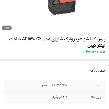
پرس کابلشو هیدرولیک شارژی مدل API130-C2 ساخت
اینتر کیبل
برند:
intercable
مشخصات
ابعاد
417*79*331 میلیمتر
وزن کالا
4.8 کیلوگرم