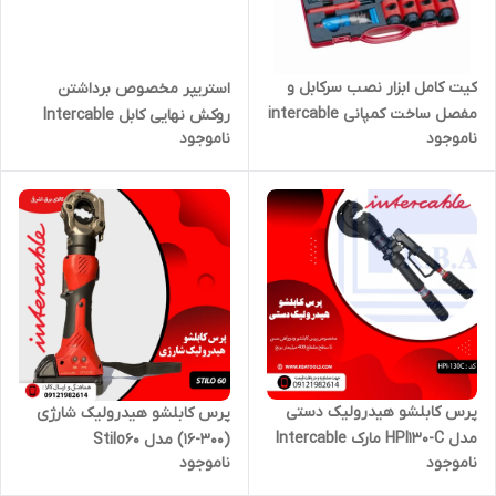
کیت کامل ابزار نصب سرکابل و
استریپر مخصوص برداشتن
مفصل ساخت کمپانی intercable
روکش نهایی کابل Intercable
ناموجود
ناموجود
AMS-AV6220
پرس کابلشو هیدرولیک دستی
پرس کابلشو هیدرولیک شارژی
مدل HPI130-C مارک Intercable
(300-16) مدل Stilo60
ناموجود
ناموجود