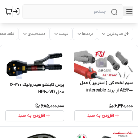
جدیدترین
برندها
قیمت
دسته‌بندی
فقط محص
سیم لخت کن (استریپر ) مدل
پرس کابلشو هیدرولیک 300-16
AE6200 از برند intercable
مدل HP60-VD
685,000,000
6,420,000
افزودن به سبد
افزودن به سبد