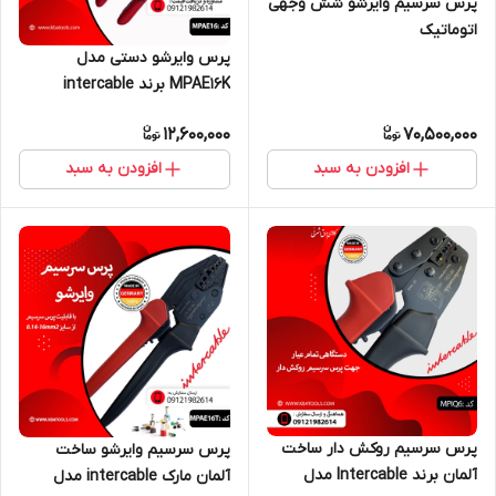
پرس سرسیم وایرشو شش وجهی
اتوماتیک
پرس وایرشو دستی مدل
MPAE16K برند intercable
12,600,000
70,500,000
افزودن به سبد
افزودن به سبد
پرس سرسیم روکش دار ساخت
پرس سرسیم وایرشو ساخت
آلمان برند Intercable مدل
آلمان مارک intercable مدل