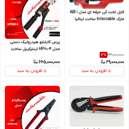
کابل لخت کن حرفه ای مدل ABI 1
مارک Intercable ساخت ایتالیا
پرس کابلشو هیدرولیک دستی
مدل HP60-4 اینترکیبل ساخت
33,000,000
12
%
ایتالیا (300-16)
665,000,000
29,000,000
افزودن به سبد
افزودن به سبد