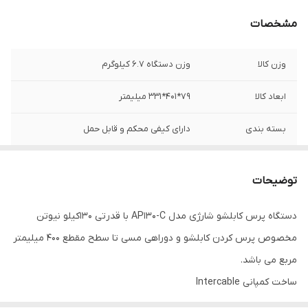
مشخصات
وزن کالا
وزن دستگاه 6.7 کیلوگرم
ابعاد کالا
79*401*331 میلیمتر
بسته بندی
دارای کیفی محکم و قابل حمل
توضیحات
دستگاه پرس کابلشو شارژی مدل AP130-C با قدرتی 130کیلو نیوتن
مخصوص پرس کردن کابلشو و دوراهی مسی تا سطح مقطع 400 میلیمتر
مربع می باشد.
ساخت کمپانی Intercable
قابلیت چرخش 360درجه کلگی ، عایق بودن بدنه ، مقاوم در برابر ضربه