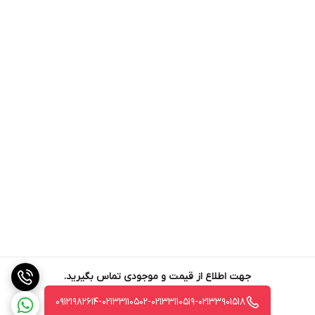
جهت اطلاع از قیمت و موجودی تماس بگیرید.
09121982614-02133110502-02133110519-02133901518