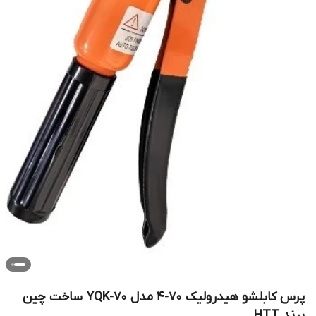
پرس کابلشو هیدرولیک ۷۰-۴ مدل YQK-70 ساخت چین
برند HTT