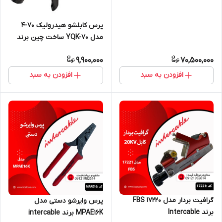
پرس کابلشو هیدرولیک ۷۰-۴
مدل YQK-70 ساخت چین برند
HTT
9,900,000
70,500,000
افزودن به سبد
افزودن به سبد
گرافیت بردار مدل FBS 17220
پرس وایرشو دستی مدل
برند Intercable
MPAE16K برند intercable