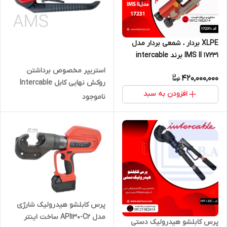
XLPE بردار ، شمعی بردار مدل
IMS II 17231 برند intercable
استریپر مخصوص برداشتن
420,000,000
روکش نهایی کابل Intercable
افزودن به سبد
AMS-AV6220
ناموجود
پرس کابلشو هیدرولیک شارژی
مدل API130-C2 ساخت اینتر
پرس کابلشو هیدرولیک دستی