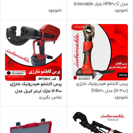
کیبل
مدل HPI130-C مارک Intercable
ناموجود
ناموجود
پرس کابلشو هیدرولیک شارژی
پرس کابلشو هیدرولیک شارژی
(300-16) مدل Stilo60
400-16 مارک اینتر کیبل مدل
ناموجود
تماس بگیرید
AP130-C