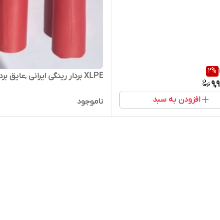
2
%
XLPE بردار رینگی ایرانی ,عایق بردار
9,
افزودن به سبد
ناموجود