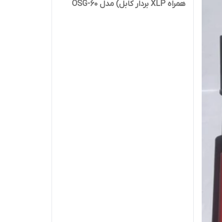
همراه XLP بردار کابل) مدل OSG-60