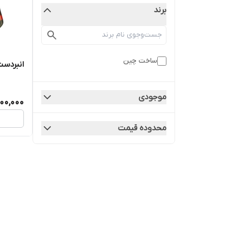
برند
ساخت چین
انبردست 5 کاره مدل 29
موجودی
600,000
محدوده قیمت