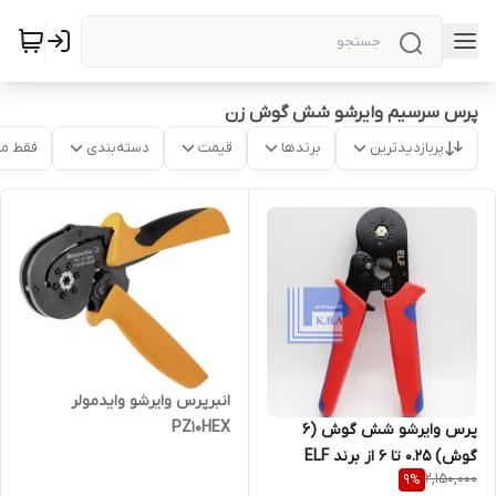
پرس سرسیم وایرشو شش گوش زن
پربازدیدترین
برندها
قیمت
دسته‌بندی
فقط م
انبرپرس وایرشو وایدمولر
PZ10HEX
پرس وایرشو شش گوش (6
گوش) 0.25 تا 6 از برند ELF
2,150,000
9
%