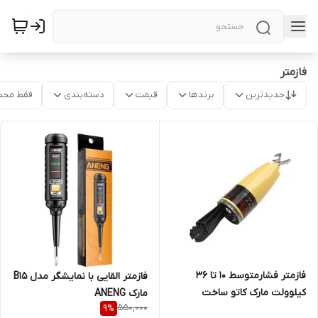
فازمتر
جدیدترین
برندها
قیمت
دسته‌بندی
فقط محص
فازمتر فشارمتوسط 10 تا 36
فازمتر القایی با نمایشگر مدل B15
کیلوولت مارک کاتو ساخت
مارک ANENG
550,000
9
%
فرانسه مدل CC-765-10/36-K