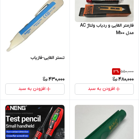
فازمتر القایی و ردیاب ولتاژ AC
مدل M100
تستر القایی-فازیاب
550,000
12
%
430,000
480,000
افزودن به سبد
افزودن به سبد