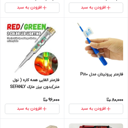
افزودن به سبد
افزودن به سبد
فازمتر پروتیتان مدل P180
فازمتر القایی همه کاره ( نول
متر)بدون بیزر مارک SEFANLY
96,000
80,000
افزودن به سبد
افزودن به سبد