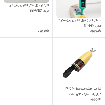
فازمتر نول متر القایی بیزر دار
برند SEFANLY
تستر فاز و نول القایی پروسکیت
مدل NT-320
ناموجود
ناموجود
فازمتر فشارمتوسط 10 تا 36
کیلوولت مارک کاتو ساخت
ناموجود
فرانسه مدل CC-765-10/36-K