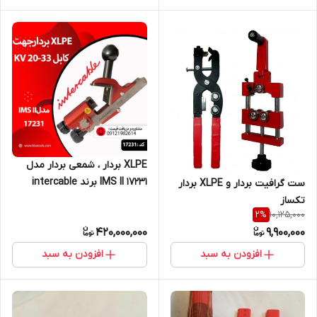
XLPE بردار ، شمعی بردار مدل
IMS II 17231 برند intercable
ست گرافیت بردار و XLPE بردار
تکساز
10,125,000
2
%
420,000,000
9,900,000
افزودن به سبد
افزودن به سبد