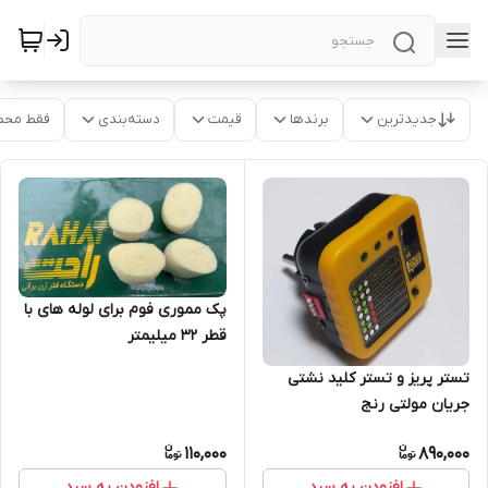
جدیدترین
برندها
قیمت
دسته‌بندی
فقط محص
پک مموری فوم برای لوله های با
قطر 32 میلیمتر
تستر پریز و تستر کلید نشتی
جریان مولتی رنج
110,000
890,000
افزودن به سبد
افزودن به سبد