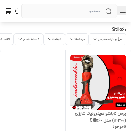
Stilo60
پربازدیدترین
برندها
قیمت
دسته‌بندی
فقط م
پرس کابلشو هیدرولیک شارژی
(300-16) مدل Stilo60
ناموجود