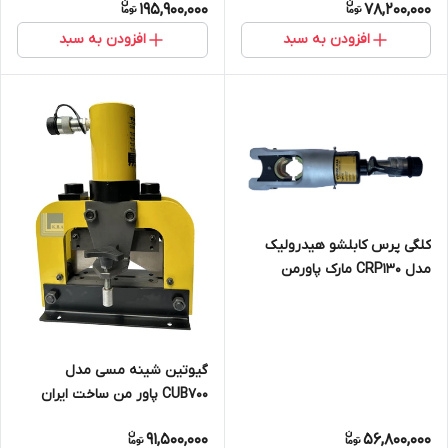
195,900,000
78,200,000
افزودن به سبد
افزودن به سبد
کلگی پرس کابلشو هیدرولیک
مدل CRP130 مارک پاورمن
ساخت ایران به همراه کلیه لقمه
ها از 16 الی 400
گیوتین شینه مسی مدل
CUB700 پاور من ساخت ایران
91,500,000
56,800,000