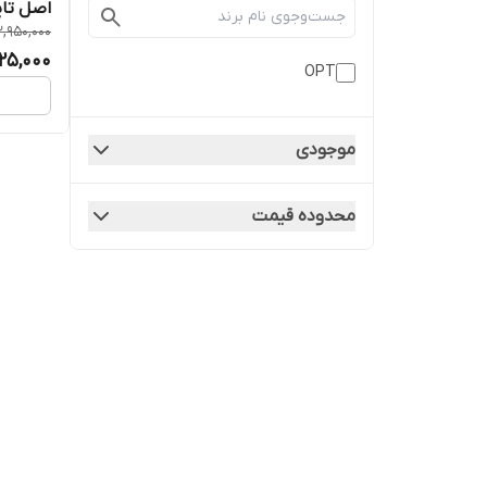
اصل تای
2,950,000
925,000
OPT
موجودی
محدوده قیمت