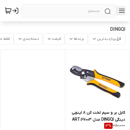
DINGQI
پربازدیدترین
برندها
قیمت
دسته‌بندی
فقط م
کابل بر و سیم لخت کن 8 اینچی
دینگی DINGQI مدل ART:67003
750,000
13
%