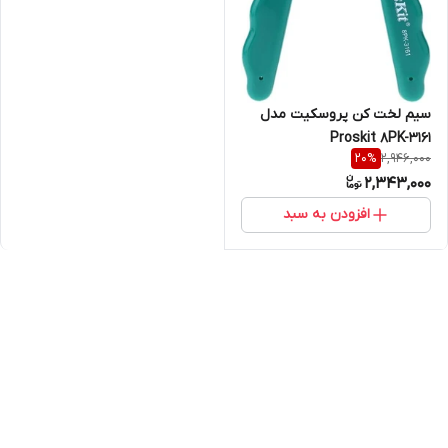
سیم لخت کن پروسکیت مدل
Proskit 8PK-3161
2,946,000
20
%
2,343,000
افزودن به سبد