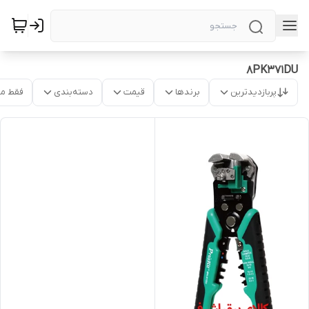
8PK371DU
پربازدیدترین
برندها
قیمت
دسته‌بندی
فقط م