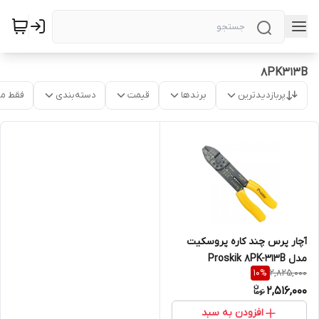
8PK313B
پربازدیدترین
برندها
قیمت
دسته‌بندی
فقط م
آچار پرس چند کاره پروسکیت
مدل Proskik 8PK-313B
2,825,000
10
%
2,516,000
افزودن به سبد