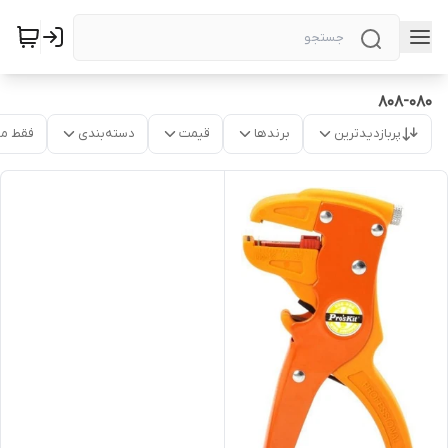
808-080
پربازدیدترین
برندها
قیمت
دسته‌بندی
فقط م