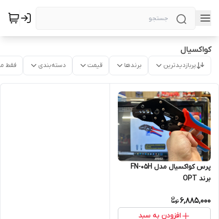
کواکسیال
پربازدیدترین
برندها
قیمت
دسته‌بندی
فقط م
پرس کواکسیال مدل FN-05H
برند OPT
6,885,000
افزودن به سبد