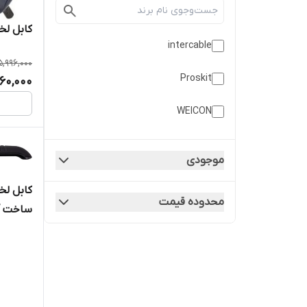
کابل لخت کن 25
intercable
5,996,000
Proskit
160,000
WEICON
موجودی
محدوده قیمت
ساخت آلمان