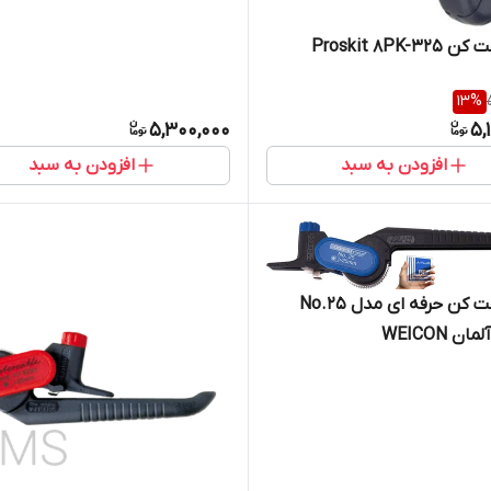
Proskit 8PK-3
13
%
5,300,000
5,
افزودن به سبد
افزودن به سبد
کابل لخت کن حرفه ای مدل No.25
 WEICON