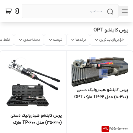
پرس کابلشو OPT
پربازدیدترین
برندها
قیمت
دسته‌بندی
فقط م
پرس کابلشو هیدرولیک دستی
(300-10) مدل TP-22 مارک OPT
ساخت تایوان
پرس کابلشو هیدرولیک دستی
(630-35) مدل TP-600 مارک
255,150,000
3
%
OPT ساخت تایون