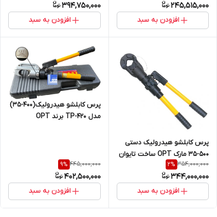
394,750,000
245,515,000
افزودن به سبد
افزودن به سبد
پرس کابلشو هیدرولیک(400-35)
مدل TP-420 برند OPT
پرس کابلشو هیدرولیک دستی
500-35 مارک OPT ساخت تایوان
445,000,000
354,000,000
9
%
2
%
مدل HDL-500
402,500,000
344,000,000
افزودن به سبد
افزودن به سبد