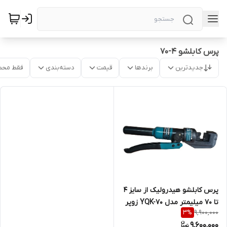
پرس کابلشو ۴-۷۰
جدیدترین
برندها
قیمت
دسته‌بندی
فقط محص
پرس کابلشو هیدرولیک از سایز 4
تا 70 میلیمتر مدل YQK-70 زوپر
9,900,000
3
%
zupper
9,600,000