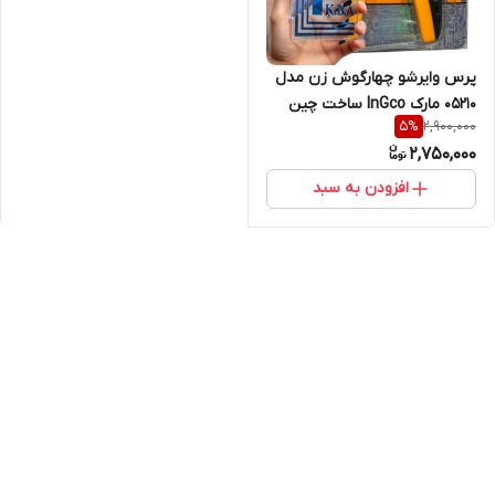
پرس وایرشو چهارگوش زن مدل
05210 مارک InGco ساخت چین
2,900,000
5
%
2,750,000
افزودن به سبد