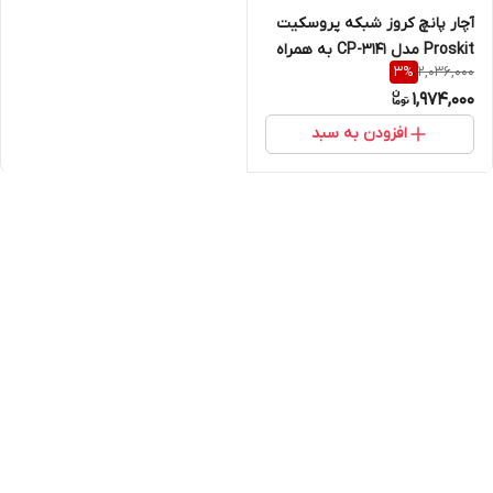
آچار پانچ کروز شبکه پروسکیت
Proskit مدل CP-3141 به همراه
2,036,000
3
%
قیچی و تیغه کرون برای
1,974,000
کیستون
افزودن به سبد