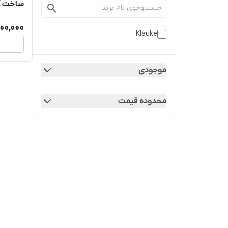
ساخت KLAUKE آلمان
000,000
Klauke
موجودی
محدوده قیمت