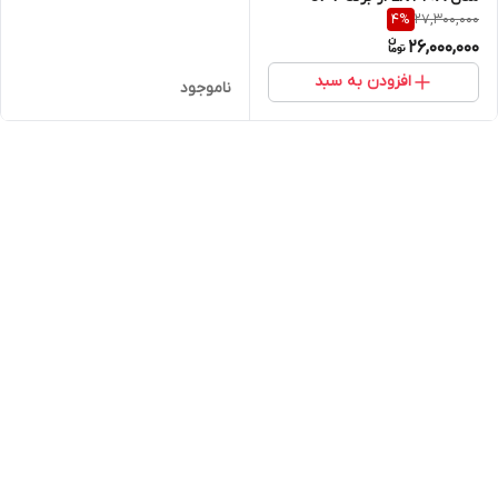
27,300,000
4
%
ساخت تایوان
26,000,000
افزودن به سبد
ناموجود