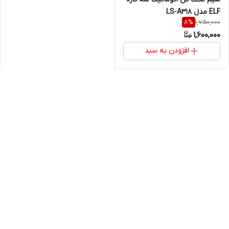
ELF مدل LS-A318
1,750,000
8
%
1,600,000
افزودن به سبد