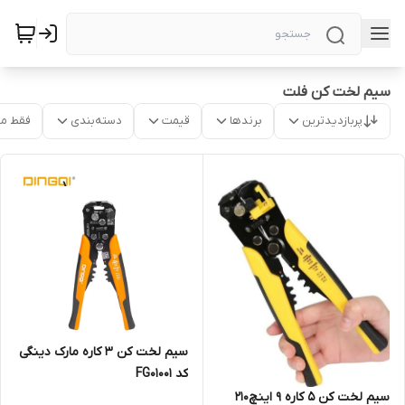
سیم لخت کن فلت
پربازدیدترین
برندها
قیمت
دسته‌بندی
فقط م
سیم لخت کن ۳ کاره مارک دینگی
کد FG01001
سیم لخت کن ۵ کاره ۹ اینچ210