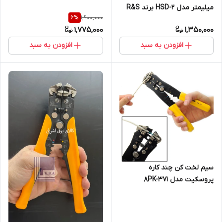
میلیمتر مدل HSD-2 برند R&S
1,900,000
6
%
1,775,000
1,350,000
افزودن به سبد
افزودن به سبد
سیم لخت کن چند کاره
پروسکیت مدل 8PK-371