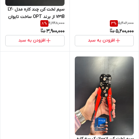
سیم لخت کن چند کاره مدل LY-
731B از برند OPT ساخت تایوان
4,248,000
5,402,000
8
%
3
%
3,900,000
5,200,000
افزودن به سبد
افزودن به سبد
سیم لخت کن اتوماتیک سه کاره