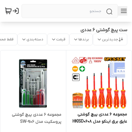
ست پیچ گوشتی 6 عددی
جدیدترین
برندها
قیمت
دسته‌بندی
فقط محص
مجموعه 6 عددی پیچ گوشتی
مجموعه 6 عددی پیچ گوشتی
عایق برق اینکو مدل HKISD0608
پروسکیت مدل SW-9106