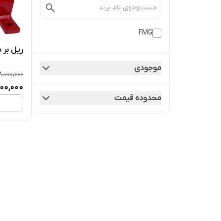
FMG
ریل بر د
موجودی
,000,000
00,000
محدوده قیمت