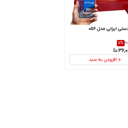
ستی ایرانی مدل 056
5
%
38
36,0
افزودن به سبد