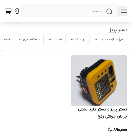
تستر پریز
پربازدیدترین
برندها
قیمت
دسته‌بندی
فقط م
تستر پریز و تستر کلید نشتی
جریان مولتی رنج
890,000