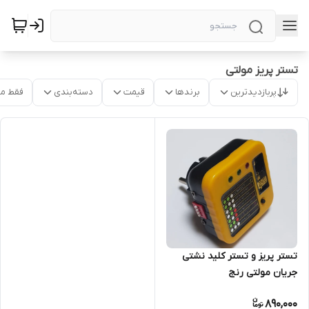
تستر پریز مولتی
پربازدیدترین
برندها
قیمت
دسته‌بندی
فقط م
تستر پریز و تستر کلید نشتی
جریان مولتی رنج
890,000