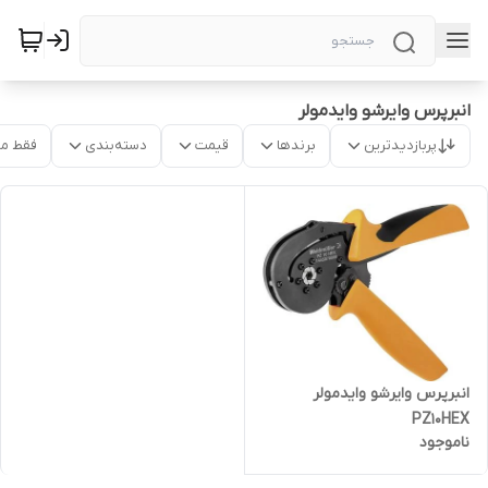
انبرپرس وایرشو وایدمولر
پربازدیدترین
برندها
قیمت
دسته‌بندی
فقط م
انبرپرس وایرشو وایدمولر
PZ10HEX
ناموجود