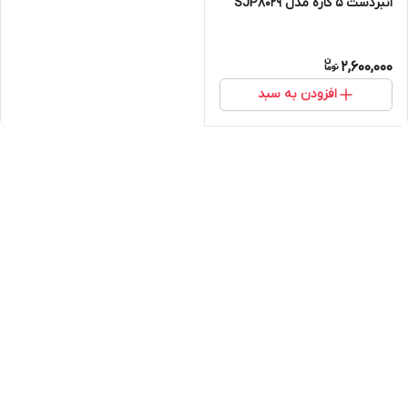
انبردست 5 کاره مدل SJP8029
2,600,000
افزودن به سبد