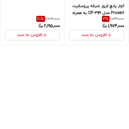
آچار پانچ کروز شبکه پروسکیت
Proskit مدل CP-3141 به همراه
2,772,000
2,036,000
20
%
3
%
قیچی و تیغه کرون برای
2,195,000
1,974,000
کیستون
افزودن به سبد
افزودن به سبد