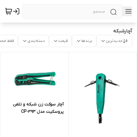
آچارشبکه
جدیدترین
برندها
قیمت
دسته‌بندی
فقط محص
آچار سوکت زن شبکه و تلفن
پروسکیت مدل CP-393