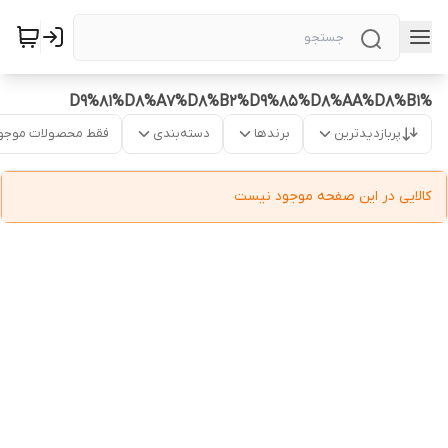
%D9%81%D8%A7%D8%B2%D9%85%D8%AA%D8%B1
پربازدیدترین
برندها
دسته‌بندی
فقط محصولات موجو
کالایی در این صفحه موجود نیست