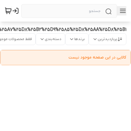
%25A7%25D8%25B2%25D9%2585%25D8%25AA%25D8%25B1
پربازدیدترین
برندها
دسته‌بندی
فقط محصولات موجو
کالایی در این صفحه موجود نیست