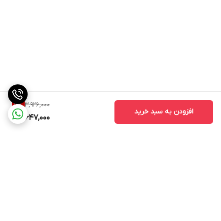
3,926,000
7
%
افزودن به سبد خرید
3,647,000
برگشت به بالا