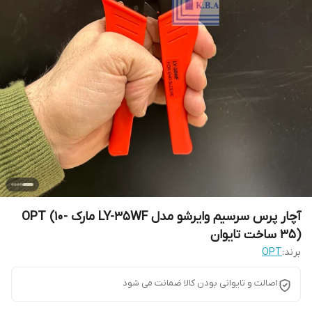
آچار پرس سرسیم وایرشو مدل LY-35WF مارک OPT (10-
35) ساخت تایوان
برند:
OPT
اصالت و تایوانی بودن کالا ضمانت می شود