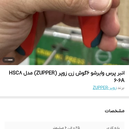
انبر پرس وایرشو 6گوش زن زوپر (ZUPPER) مدل HSC8
6-6A
برند:
زوپر-ZUPPER
مشخصات
بازه کاری
0.25 الی 6 میلیمتر