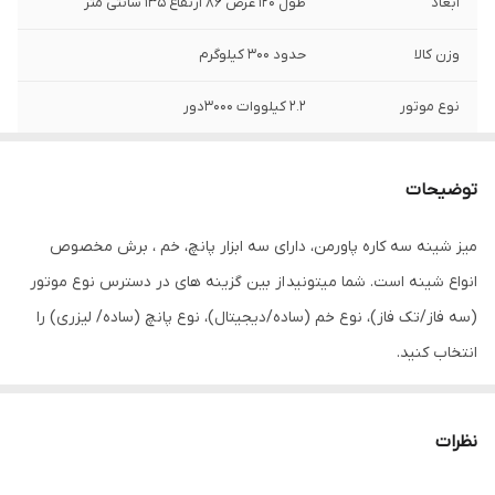
ابعاد
طول 120 عرض 86 ارتفاع 135 سانتی متر
وزن کالا
حدود 300 کیلوگرم
نوع موتور
2.2 کیلووات 3000دور
توضیحات
میز شینه سه کاره پاورمن، دارای سه ابزار پانچ، خم ، برش مخصوص
انواع شینه است. شما میتونید از بین گزینه های در دسترس نوع موتور
(سه فاز/تک فاز)، نوع خم (ساده/دیجیتال)، نوع پانچ (ساده/ لیزری) را
انتخاب کنید.
حتی می توان شیر برقی به همراه پدال هم به دستگاه اضافه کرد
قیمت ارائه شده بابت میز تک فاز با خم ساده و پانچ ساده وگیوتین می
نظرات
باشد.
برای دریافت قیمت کالا های قابل اضافه شدن لطفا با شماره های درج