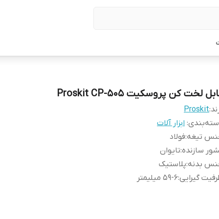
ت
بل لخت کن پروسکیت Proskit CP-505
ند:
Proskit
ته‌بندی
:
ابزار آلات
نس تیغه
:
فولاد
ور سازنده
:
تایوان
نس بدنه
:
پلاستیک
فیت گیرایی
:
59-6 میلیمتر