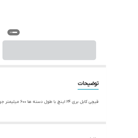
توضیحات
قیچی کابل بری 24 اینچ با طول دسته ها 600 میلیمتر جهت برش کابل افشان 185*1 ویا 150*1 کابل خشک پیشنهاد می شود