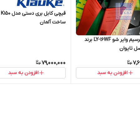
قیچی کابل بری دستی مدل K150
ساخت آلمان
پرس سرسیم وایر شو LY-16WF برند
79,000,000
7,
افزودن به سبد
افزودن به سبد