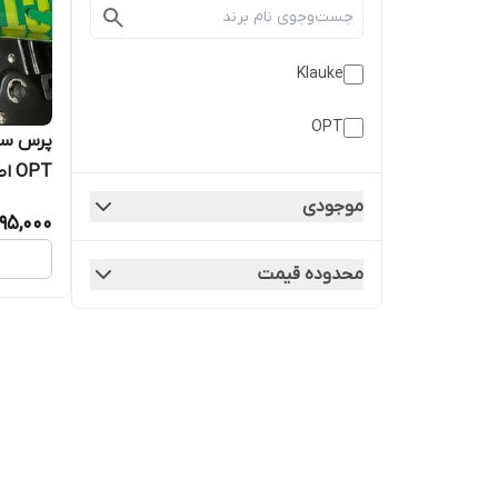
Klauke
OPT
OPT اصل تایوان
موجودی
695,000
محدوده قیمت