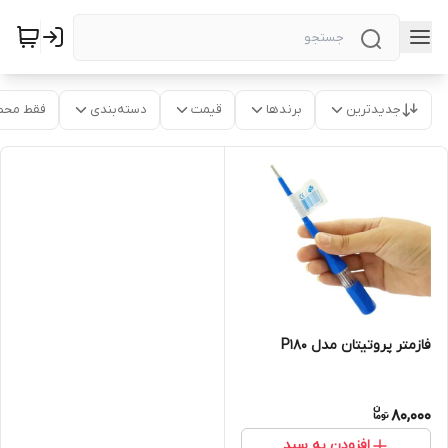
جدیدترین
برندها
قیمت
دسته‌بندی
فقط محص
فازمتر پروتیتان مدل P180
80,000
افزودن به سبد